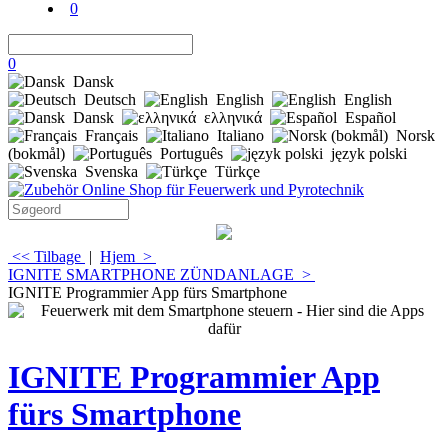
0
0
Dansk
Deutsch
English
English
Dansk
ελληνικά
Español
Français
Italiano
Norsk
(bokmål)
Português
język polski
Svenska
Türkçe
<< Tilbage
|
Hjem
>
IGNITE SMARTPHONE ZÜNDANLAGE
>
IGNITE Programmier App fürs Smartphone
IGNITE Programmier App
fürs Smartphone