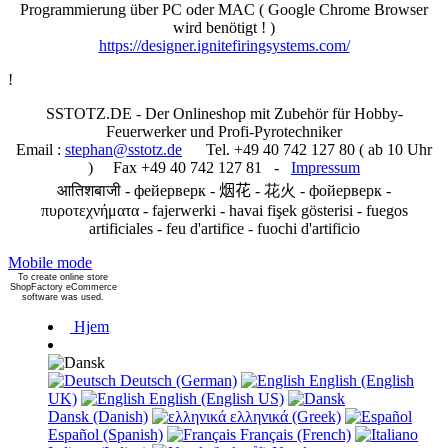
Programmierung über PC oder MAC ( Google Chrome Browser
wird benötigt ! )
https://designer.ignitefiringsystems.com/
!
SSTOTZ.DE - Der Onlineshop mit Zubehör für Hobby-
Feuerwerker und Profi-Pyrotechniker
Email :
stephan@sstotz.de
Tel. +49 40 742 127 80 ( ab 10 Uhr
) Fax +49 40 742 127 81 -
Impressum
आतिशबाजी -
фейерверк -
烟花 -
花火 -
фойерверк -
πυροτεχνήματα -
fajerwerki -
havai fişek gösterisi -
fuegos
artificiales -
feu d'artifice -
fuochi d'artificio
Mobile mode
To create online store
ShopFactory eCommerce
software was used.
Hjem
Deutsch (German)
English (English
UK)
English (English US)
Dansk (Danish)
ελληνικά (Greek)
Español (Spanish)
Français (French)