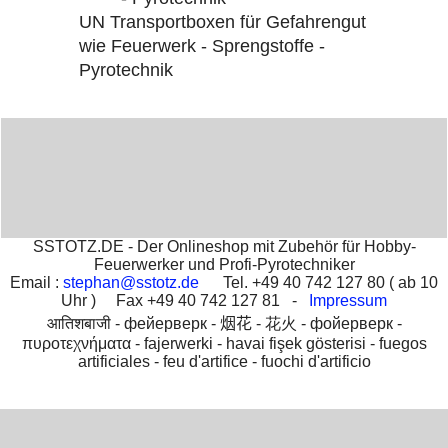
UN Transportboxen für Gefahrengut
wie Feuerwerk - Sprengstoffe -
Pyrotechnik
SSTOTZ.DE - Der Onlineshop mit Zubehör für Hobby-
Feuerwerker und Profi-Pyrotechniker
Email :
stephan@sstotz.de
Tel. +49 40 742 127 80 ( ab 10
Uhr ) Fax +49 40 742 127 81 -
Impressum
आतिशबाजी -
фейерверк -
烟花 -
花火 -
фойерверк -
πυροτεχνήματα -
fajerwerki -
havai fişek gösterisi -
fuegos
artificiales -
feu d'artifice -
fuochi d'artificio
To create online store
ShopFactory eCommerce
software was used.