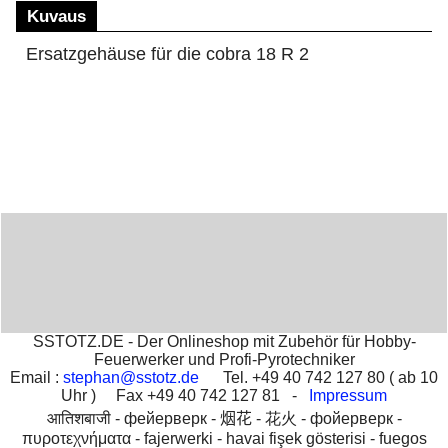
Kuvaus
Ersatzgehäuse für die cobra 18 R 2
SSTOTZ.DE - Der Onlineshop mit Zubehör für Hobby-
Feuerwerker und Profi-Pyrotechniker
Email :
stephan@sstotz.de
Tel. +49 40 742 127 80 ( ab 10
Uhr ) Fax +49 40 742 127 81 -
Impressum
आतिशबाजी -
фейерверк -
烟花 -
花火 -
фойерверк -
πυροτεχνήματα -
fajerwerki -
havai fişek gösterisi -
fuegos