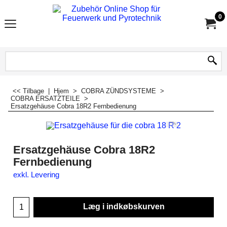
0
<< Tilbage
|
Hjem
>
COBRA ZÜNDSYSTEME
>
COBRA ERSATZTEILE
>
Ersatzgehäuse Cobra 18R2 Fernbedienung
Ersatzgehäuse Cobra 18R2
Fernbedienung
exkl. Levering
Læg i indkøbskurven