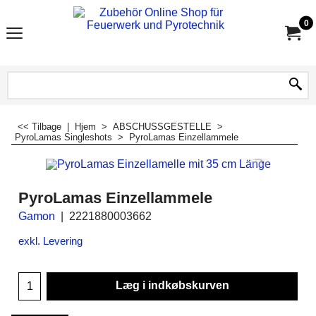
0
<< Tilbage
|
Hjem
>
ABSCHUSSGESTELLE
>
PyroLamas Singleshots
>
PyroLamas Einzellammele
PyroLamas Einzellammele
Gamon
2221880003662
exkl. Levering
Læg i indkøbskurven