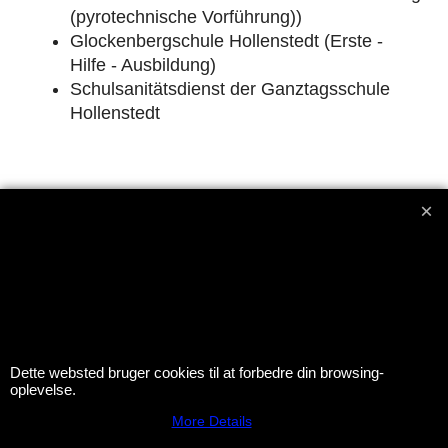
(pyrotechnische Vorführung))
Glockenbergschule Hollenstedt (Erste -
Hilfe - Ausbildung)
Schulsanitätsdienst der Ganztagsschule
Hollenstedt
SSTOTZ.DE - Der Onlineshop mit Zubehör für Hobby-
Feuerwerker und Profi-Pyrotechniker
Email :
stephan@sstotz.de
Tel. +49 40 742 127 80 ( ab 10
Dette websted bruger cookies til at forbedre din browsing-
Uhr ) Fax +49 40 742 127 81 -
Impressum
oplevelse.
आतिशबाजी -
фейерверк -
烟花 -
花火 -
фойерверк -
More Details
πυροτεχνήματα -
fajerwerki -
havai fişek gösterisi -
fuegos
artificiales -
feu d'artifice -
fuochi d'artificio