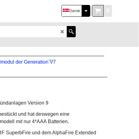
0
Dansk
zündanlagen Version 9
 bestückt und hat deswegen eine
modell mit nur 4*AAA Batterien.
e RF SuperbFire und dem AlphaFire Extended