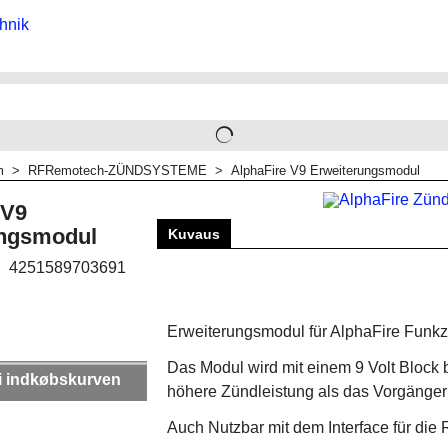
m
>
RFRemotech-ZÜNDSYSTEME
>
AlphaFire V9 Erweiterungsmodul
 V9
ungsmodul
Kuvaus
4251589703691
Erweiterungsmodul für AlphaFire Funk
Das Modul wird mit einem 9 Volt Block
i indkøbskurven
höhere Zündleistung als das Vorgänger
Auch Nutzbar mit dem Interface für di