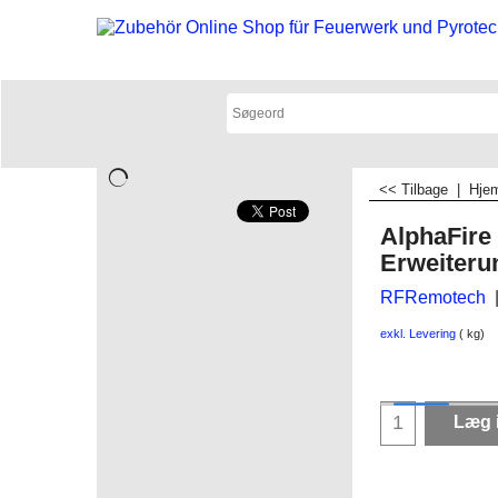
<< Tilbage
|
Hje
AlphaFire
Erweiter
RFRemotech
exkl. Levering
kg
Læg 