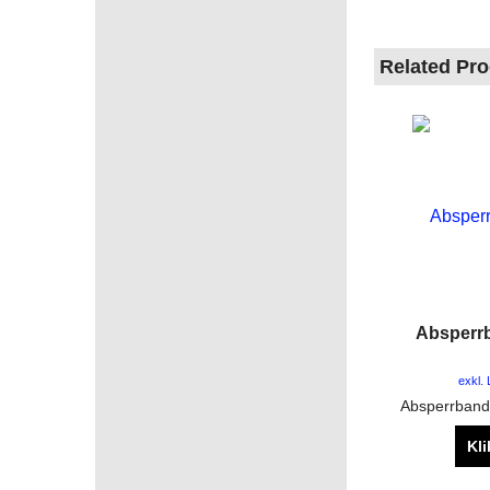
Related Pr
Absperr
exkl.
Absperrband
Kli