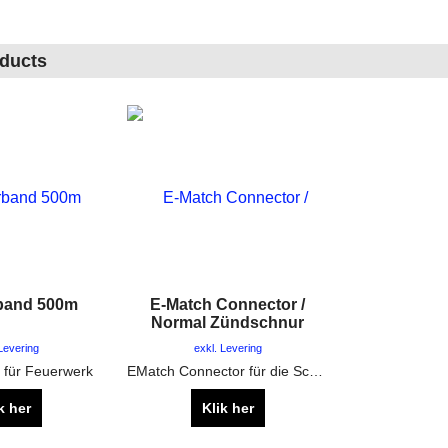
oducts
band 500m
E-Match Connector /
Normal Zündschnur
 Levering
exkl. Levering
 für Feuerwerk
EMatch Connector für die Schnelle Verbindung von Zünder und Zündschnur auf dem Abbrennplatz
k her
Klik her