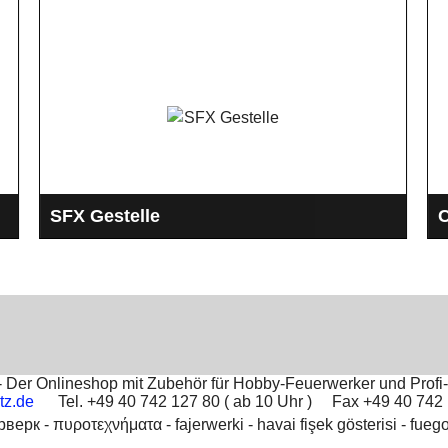
SFX Gestelle
Gestelle für Spezialeffekte mit Gas und Lyco oder
D
Lyco Ersatz für Film und Fernsehen, sowie der
p
Unfalldarstellung im Übungsfall
Der Onlineshop mit Zubehör für Hobby-Feuerwerker und Profi-
tz.de
Tel. +49 40 742 127 80 ( ab 10 Uhr ) Fax +49 40 74
рверк -
πυροτεχνήματα -
fajerwerki -
havai fişek gösterisi -
fuego