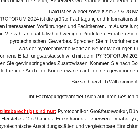
rotechniker, Hersteller, Feuerwerk-Großhandel für
Zubehör u. E
Bald ist es wieder soweit! Am 27 & 28 M
ROFORUM 2024 ist die größte Fachtagung und Informationsplat
hen interessanten Vorführungen und Fachthemen. Im Ausstellung
e Vielzahl an qualitativ hochwertigen Produkten. Erhalten Sie
pyrotechnischen Gewerbes. Sprechen Sie mit vorführende
was der pyrotechnische Markt an Neuentwicklungen un
onnene Erfahrungsaustausch wird mit dem PYROFORUM 2026 F
ren Sie gewinnbringendes Zusatzwissen. Kommen Sie nach Bop
 alte Freunde.Auch Ihre Kunden warten auf Ihre neu gewonnen
Sie sind herzlich Willkommen!
Ihr Fachtagungsteam freut sich auf Ihren Bes
trittsberechtigt sind nur:
Pyrotechniker, Großfeuerwerker, Büh
Hersteller-,Großhandel-, Einzelhandel- Feuerwerk, Inhaber §7
pyrotechnische Ausbildungsstätten und vergleichbare Einrichtu