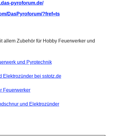
.das-pyroforum.de/
com/DasPyroforum/?fref=ts