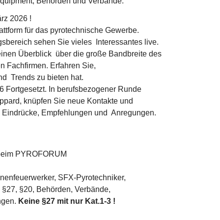
quipment, Behörden und Verbände.
ärz 2026 !
tform für das pyrotechnische Gewerbe.
sbereich sehen Sie vieles Interessantes live.
 einen Überblick über die große Bandbreite des
n Fachfirmen. Erfahren Sie,
d Trends zu bieten hat.
ortgesetzt. In berufsbezogener Runde
pard, knüpfen Sie neue Kontakte und
en Eindrücke, Empfehlungen und Anregungen.
uch beim PYROFORUM
nenfeuerwerker, SFX-Pyrotechniker,
, §27, §20, Behörden, Verbände,
ngen.
Keine §27 mit nur Kat.1-3 !