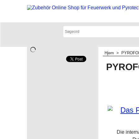
Hjem
>
PYROFO
PYROF
Die inter