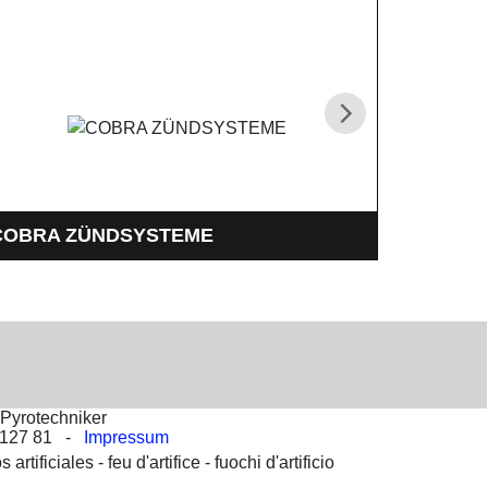
COBRA ZÜNDSYSTEME
500 Met
as Cobra Zündsystem ist eine bezahlbare
zum verlä
rofessionellle und sehr Leistungsstarke Zündanlage
Pyrotechniker
2 127 81 -
Impressum
s artificiales -
feu d'artifice -
fuochi d'artificio