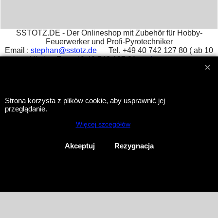
SSTOTZ.DE - Der Onlineshop mit Zubehör für Hobby-
Feuerwerker und Profi-Pyrotechniker
Email :
stephan@sstotz.de
Tel. +49 40 742 127 80 ( ab 10
Uhr ) Fax +49 40 742 127 81 -
Impressum
आतिशबाजी -
фейерверк -
烟花 -
花火 -
фойерверк -
πυροτεχνήματα -
fajerwerki -
havai fişek gösterisi -
fuegos
artificiales -
feu d'artifice -
fuochi d'artificio
Strona korzysta z plików cookie, aby usprawnić jej
przeglądanie.
To create online store
Więcej szcegółów
ShopFactory eCommerce
software was used.
Akceptuj
Rezygnacja