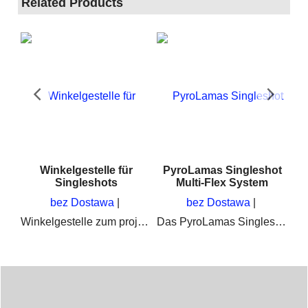
Related Products
Winkelgestelle für
PyroLamas Singleshot
Singleshots
Multi-Flex System
bez Dostawa
bez Dostawa
Winkelgestelle zum projektieren von Singleshots und Feuertöpfe im Feuerwerk bei Musikfeuerwerken. Ideal auch für Profi-Pyrotechniker
Das PyroLamas Singleshot System ist Flexibel, leicht zu Handhaben und Robust
Feuerbälle und Explosionen mit Lycopodium oder Lyco-Ersatz für SFX und Schadensdarstellung oder Unfalldarstellung