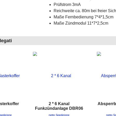
Prüfstrom 3mA
Reichweite ca. 80m bei freier Sich
Maße Fernbedienung 7*4*1,5cm
Maße Zündmodul 11*7*2,5cm
legati
terkoffer
2 * 6 Kanal
Absperr
Funkzündanlage DBR06
Spedizione
netto Spedizione
netto S