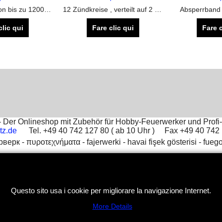
zum Steuern von bis zu 1200 Zündkreise mit dem DBR System von Happy Fireworks
12 Zündkreise , verteilt auf 2 Module.
Absperrband 
clic qui
Fare clic qui
Fare c
Der Onlineshop mit Zubehör für Hobby-Feuerwerker und Profi-
tz.de
Tel. +49 40 742 127 80 ( ab 10 Uhr ) Fax +49 40 74
рверк -
πυροτεχνήματα -
fajerwerki -
havai fişek gösterisi -
fuego
Negozio Internet creati
con il eCommerce
software ShopFactory
Questo sito usa i cookie per migliorare la navigazione Internet.
More Details