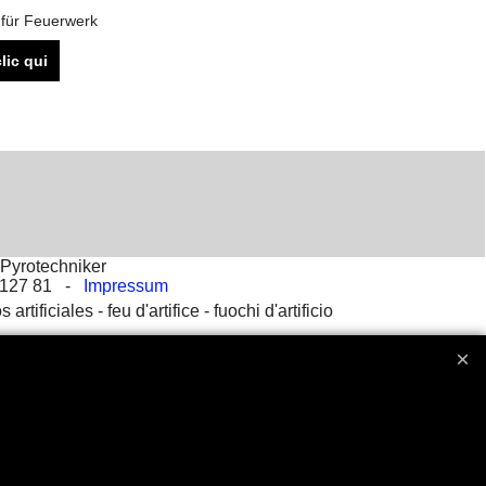
für Feuerwerk
lic qui
Pyrotechniker
2 127 81 -
Impressum
s artificiales -
feu d'artifice -
fuochi d'artificio