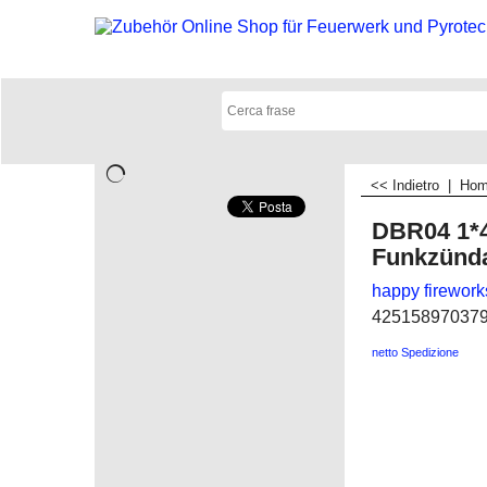
<< Indietro
|
Ho
DBR04 1*4
Funkzünd
happy firework
42515897037
netto Spedizione