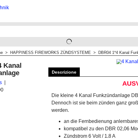
me
>
HAPPINESS FIREWORKS ZÜNDSYSTEME
>
DBR04 1*4 Kanal Fun
 Kanal
anlage
Descrizione
s
AUS
90
Die kleine 4 Kanal Funkzündanlage DBR
Dennoch ist sie beim zünden ganz groß 
werden.
an die Fernbedienung anlernbare
kompatibel zu den DBR 02,06 Mo
Zündstrom 6 Volt / 1,8 A