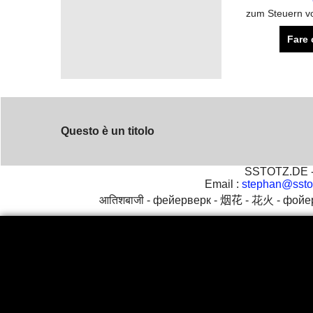
Fare 
Questo è un titolo
SSTOTZ.DE - 
Email :
stephan@ssto
आतिशबाजी -
фейерверк -
烟花 -
花火 -
фойе