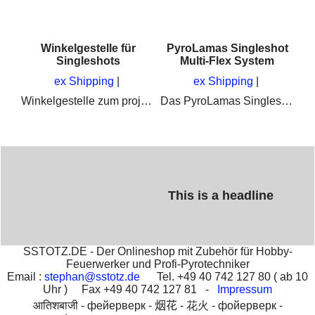
r
Winkelgestelle für
PyroLamas Singleshot
Singleshots
Multi-Flex System
ex Shipping
ex Shipping
Winkelgestelle zum projektieren von Singleshots und Feuertöpfe im Feuerwerk bei Musikfeuerwerken. Ideal auch für Profi-Pyrotechniker
Das PyroLamas Singleshot System ist Flexibel, leicht zu Handhaben und Robust
Abschussgestelle aus PE und Aluminium für Vulkane, Singleshots, Feuertöpfe und Kometen.
This is a headline
SSTOTZ.DE - Der Onlineshop mit Zubehör für Hobby-
Feuerwerker und Profi-Pyrotechniker
Email :
stephan@sstotz.de
Tel. +49 40 742 127 80 ( ab 10
Uhr ) Fax +49 40 742 127 81 -
Impressum
आतिशबाजी -
фейерверк -
烟花 -
花火 -
фойерверк -