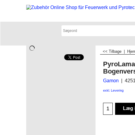
<< Tilbage
|
Hje
PyroLama
Bogenver
Gamon
425
exkl. Levering
Læg 