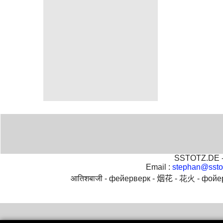
SSTOTZ.DE - 
Email :
stephan@ssto
आतिशबाजी -
фейерверк -
烟花 -
花火 -
фойе