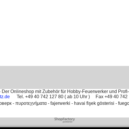
Der Onlineshop mit Zubehör für Hobby-Feuerwerker und Profi-
tz.de
Tel. +49 40 742 127 80 ( ab 10 Uhr ) Fax +49 40 74
рверк -
πυροτεχνήματα -
fajerwerki -
havai fişek gösterisi -
fuego
To create online store
ShopFactory eCommerce
software was used.