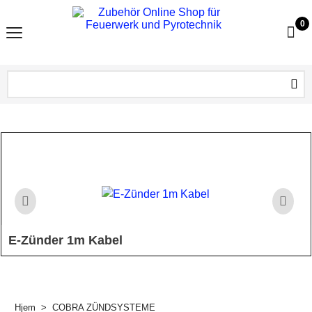
0
E-Zünder 1m Kabel
Elektrozünder mit 1 Meter langem Kabel von Heron zum zünden
von Pyrotechnischen Gegenständen und Sätzen
Hjem
>
COBRA ZÜNDSYSTEME